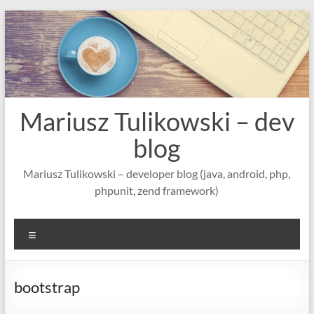
Skip
to
content
Mariusz Tulikowski – dev
blog
Mariusz Tulikowski – developer blog (java, android, php,
phpunit, zend framework)
Menu
bootstrap